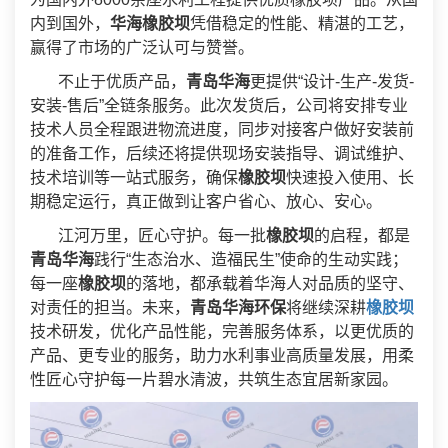
内到国外，
华海橡胶坝
凭借稳定的性能、精湛的工艺，
赢得了市场的广泛认可与赞誉。
不止于优质产品，
青岛华海
更提供“设计-生产-发货-
安装-售后”全链条服务。此次发货后，公司将安排专业
技术人员全程跟进物流进度，同步对接客户做好安装前
的准备工作，后续还将提供现场安装指导、调试维护、
技术培训等一站式服务，确保
橡胶坝
快速投入使用、长
期稳定运行，真正做到让客户省心、放心、安心。
江河万里，匠心守护。每一批
橡胶坝
的启程，都是
青岛华海
践行“生态治水、造福民生”使命的生动实践；
每一座
橡胶坝
的落地，都承载着华海人对品质的坚守、
对责任的担当。未来，
青岛华海环保
将继续深耕
橡胶坝
技术研发，优化产品性能，完善服务体系，以更优质的
产品、更专业的服务，助力水利事业高质量发展，用柔
性匠心守护每一片碧水清波，共筑生态宜居新家园。