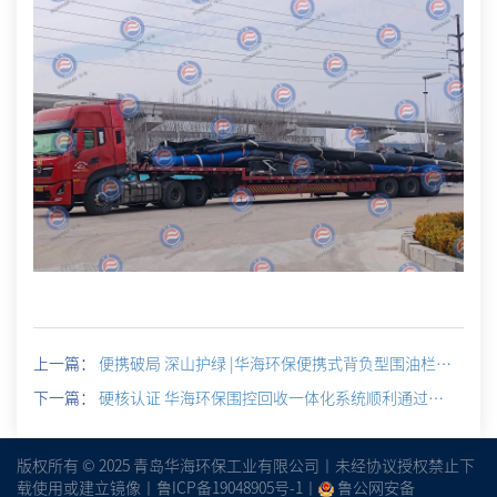
上一篇：
便携破局 深山护绿 |华海环保便携式背负型围油栏试验圆满成功
下一篇：
硬核认证 华海环保围控回收一体化系统顺利通过船级社检验
版权所有 © 2025 青岛华海环保工业有限公司丨未经协议授权禁止下
载使用或建立镜像丨
鲁ICP备19048905号-1
丨
鲁公网安备