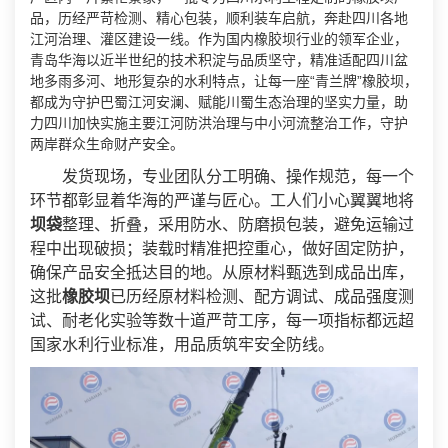
品，历经严苛检测、精心包装，顺利装车启航，奔赴四川各地
江河治理、灌区建设一线。作为国内橡胶坝行业的领军企业，
青岛华海以近半世纪的技术积淀与品质坚守，精准适配四川盆
地多雨多河、地形复杂的水利特点，让每一座“青兰牌”橡胶坝，
都成为守护巴蜀江河安澜、赋能川蜀生态治理的坚实力量，助
力四川加快实施主要江河防洪治理与中小河流整治工作，守护
两岸群众生命财产安全。
发货现场，专业团队分工明确、操作规范，每一个
环节都彰显着华海的严谨与匠心。工人们小心翼翼地将
坝袋
整理、折叠，采用防水、防磨损包装，避免运输过
程中出现破损；装载时精准把控重心，做好固定防护，
确保产品安全抵达目的地。从原材料甄选到成品出库，
这批
橡胶坝
已历经原材料检测、配方调试、成品强度测
试、耐老化实验等数十道严苛工序，每一项指标都远超
国家水利行业标准，用品质筑牢安全防线。