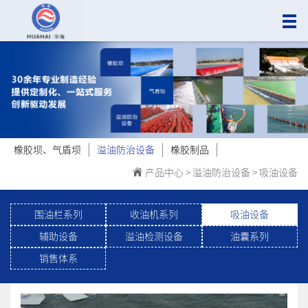
|
|
|
橡胶坝、气盾坝
溢油防治设备
橡胶制品
产品中心
>
溢油防治设备
>
吸油设备
围油栏系列
收油机系列
吸油设备
辅助设备
溢油检测设备
油囊系列
销售体系