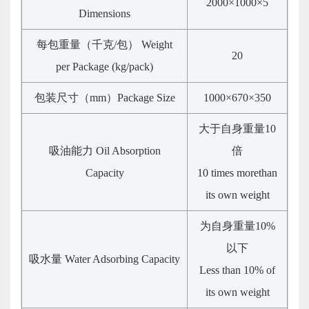
2000×1000×5
Dimensions
每包重量（千克
/
包）
Weight
20
per Package (kg/pack)
包装尺寸（
mm
）
Package Size
1000×670×350
大于自身重量
10
吸油能力
Oil Absorption
倍
Capacity
10 times
more
than
its own weight
为自身重量
10%
以下
吸水量
Water Adsorbing Capacity
Less than
1
0% of
its own weight